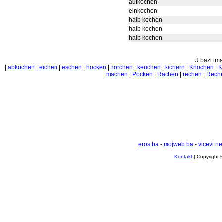
aufkochen
einkochen
halb kochen
halb kochen
halb kochen
U bazi ima
|
abkochen
|
eichen
|
eschen
|
hocken
|
horchen
|
keuchen
|
kichern
|
Knochen
|
K
machen
|
Pocken
|
Rachen
|
rechen
|
Rech
eros.ba
-
mojweb.ba
-
vicevi.ne
Kontakt
| Copyright