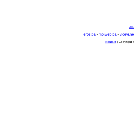
Alb
eros.ba
-
mojweb.ba
-
vicevi.ne
Kontakt
| Copyright