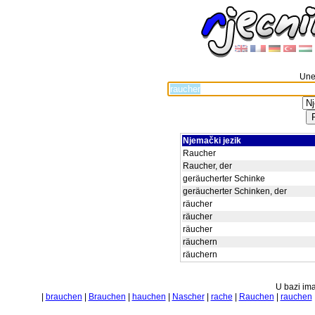
Unes
Njemački jezik
Raucher
Raucher, der
geräucherter Schinke
geräucherter Schinken, der
räucher
räucher
räucher
räuchern
räuchern
U bazi ima
|
brauchen
|
Brauchen
|
hauchen
|
Nascher
|
rache
|
Rauchen
|
rauchen