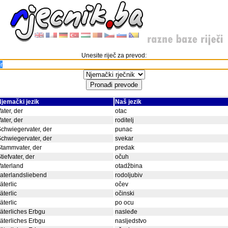
Unesite riječ za prevod:
jemački jezik
Naš jezik
ater, der
otac
ater, der
roditelj
chwiegervater, der
punac
chwiegervater, der
svekar
tammvater, der
predak
tiefvater, der
očuh
aterland
otadžbina
aterlandsliebend
rodoljubiv
äterlic
očev
äterlic
očinski
äterlic
po ocu
äterliches Erbgu
nasleđe
äterliches Erbgu
nasljedstvo