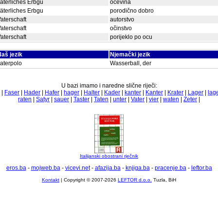
äterliches Erbgu
očevina
äterliches Erbgu
porodično dobro
aterschaft
autorstvo
aterschaft
očinstvo
aterschaft
porijeklo po ocu
aš jezik
Njemački jezik
aterpolo
Wasserball, der
U bazi imamo i naredne slične riječi:
|
Faser
|
Hader
|
Hafer
|
hager
|
Halter
|
Kader
|
kanter
|
Kanter
|
Krater
|
Lager
|
lag
raten
|
Satyr
|
sauer
|
Taster
|
Taten
|
unter
|
Vater
|
vier
|
waten
|
Zeter
|
Italijanski obostrani rječnik
eros.ba
-
mojweb.ba
-
vicevi.net
-
afazija.ba
-
knjiga.ba
-
pracenje.ba
-
leftor.ba
Kontakt
| Copyright © 2007-2026
LEFTOR d.o.o.
Tuzla, BiH