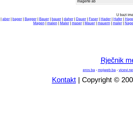
magerte ab
U bazi ima
|
aber
|
bager
|
Bagger
|
Bauer
|
bauer
|
daher
|
Dauer
|
Faser
|
Hader
|
Hafer
|
Hage
Magen
|
malen
|
Maler
|
maser
|
Mauer
|
mauern
|
maler
|
Nage
Rječnik m
eros.ba
-
mojweb.ba
-
vicevi.ne
Kontakt
| Copyright © 20