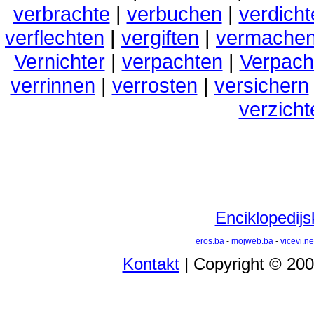
verbrachte
|
verbuchen
|
verdicht
verflechten
|
vergiften
|
vermache
Vernichter
|
verpachten
|
Verpach
verrinnen
|
verrosten
|
versichern
verzicht
Enciklopedijs
eros.ba
-
mojweb.ba
-
vicevi.ne
Kontakt
| Copyright © 20