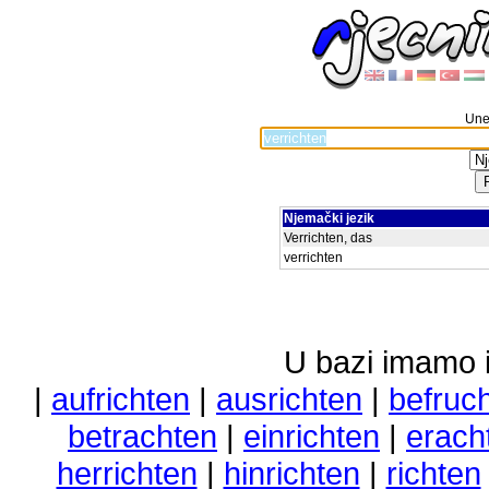
Unes
Njemački jezik
Verrichten, das
verrichten
U bazi imamo i 
|
aufrichten
|
ausrichten
|
befruc
betrachten
|
einrichten
|
erach
herrichten
|
hinrichten
|
richten