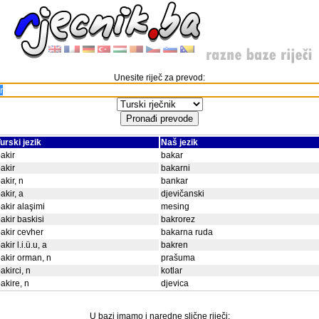
Unesite riječ za prevod:
urski jezik
Naš jezik
akir
bakar
akir
bakarni
akir, n
bankar
akir, a
djevičanski
akir alaşimi
mesing
akir baskisi
bakrorez
akir cevher
bakarna ruda
akir l.i.ü.u, a
bakren
akir orman, n
prašuma
akirci, n
kotlar
akire, n
djevica
U bazi imamo i naredne slične riječi: