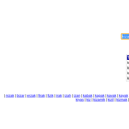
T
k
k
k
k
|
nizak
|
bizar
|
erzak
|
firak
|
fizik
|
irak
|
izah
|
izan
|
kabak
|
kapak
|
kavak
|
kayak
kiyas
|
kiz
|
kizamik
|
kizil
|
kizmak