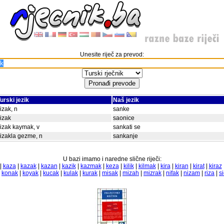
Unesite riječ za prevod:
urski jezik
Naš jezik
izak, n
sanke
izak
saonice
izak kaymak, v
sankati se
izakla gezme, n
sankanje
U bazi imamo i naredne slične riječi:
|
kaza
|
kazak
|
kazan
|
kazik
|
kazmak
|
keza
|
kilik
|
kilmak
|
kira
|
kiran
|
kirat
|
kiraz
|
konak
|
koyak
|
kucak
|
kulak
|
kurak
|
misak
|
mizah
|
mizrak
|
nifak
|
nizam
|
riza
|
s