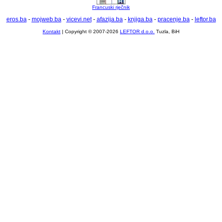
Francuski rječnik
eros.ba
-
mojweb.ba
-
vicevi.net
-
afazija.ba
-
knjiga.ba
-
pracenje.ba
-
leftor.ba
Kontakt
| Copyright © 2007-2026
LEFTOR d.o.o.
Tuzla, BiH