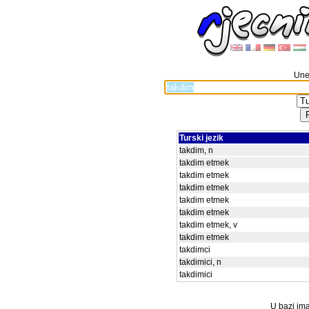
Unes
Turski jezik
takdim, n
takdim etmek
takdim etmek
takdim etmek
takdim etmek
takdim etmek
takdim etmek, v
takdim etmek
takdimci
takdimici, n
takdimici
U bazi ima