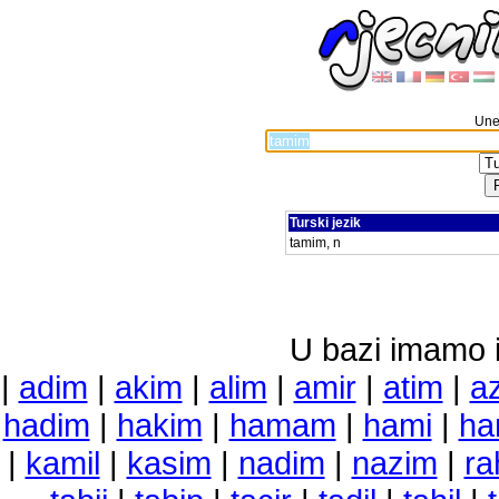
Unes
Turski jezik
tamim, n
U bazi imamo i 
|
adim
|
akim
|
alim
|
amir
|
atim
|
a
hadim
|
hakim
|
hamam
|
hami
|
ha
|
kamil
|
kasim
|
nadim
|
nazim
|
ra