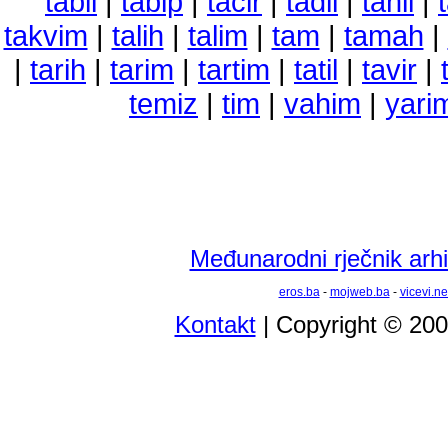
tabii
|
tabip
|
tacir
|
tadil
|
tahil
|
takvim
|
talih
|
talim
|
tam
|
tamah
|
|
tarih
|
tarim
|
tartim
|
tatil
|
tavir
|
temiz
|
tim
|
vahim
|
yari
Međunarodni rječnik arhi
eros.ba
-
mojweb.ba
-
vicevi.ne
Kontakt
| Copyright © 20