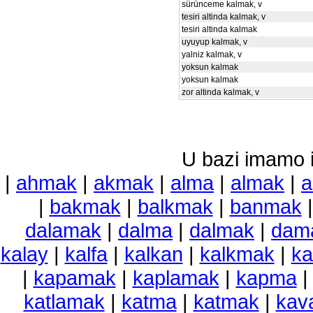
sürünceme kalmak, v
tesiri altinda kalmak, v
tesiri altinda kalmak
uyuyup kalmak, v
yalniz kalmak, v
yoksun kalmak
yoksun kalmak
zor altinda kalmak, v
U bazi imamo i 
|
ahmak
|
akmak
|
alma
|
almak
|
|
bakmak
|
balkmak
|
banmak
dalamak
|
dalma
|
dalmak
|
dam
kalay
|
kalfa
|
kalkan
|
kalkmak
|
ka
|
kapamak
|
kaplamak
|
kapma
katlamak
|
katma
|
katmak
|
kav