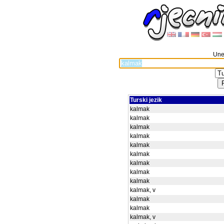
Unes
Turski jezik
kalmak
kalmak
kalmak
kalmak
kalmak
kalmak
kalmak
kalmak
kalmak
kalmak, v
kalmak
kalmak
kalmak, v