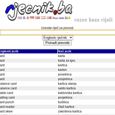
Unesite riječ za prevod:
ngleski jezik
Naš jezik
ard
karta
ard
karta za igru
ard
kartica
ard
karton
ard
posetnica
ard
posjetnica
alance card
kartica stanja
alance card
saldo kartica
able card
kablovska kartica
alling card
posjetnica
card punch
bušilica
ard reader
čitač kartice
card skew
zakošena kartica