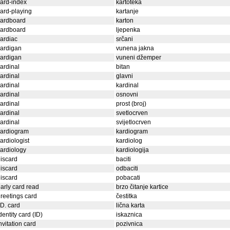
ard-index
kartoteka
ard-playing
kartanje
cardboard
karton
cardboard
ljepenka
ardiac
srčani
ardigan
vunena jakna
ardigan
vuneni džemper
ardinal
bitan
ardinal
glavni
ardinal
kardinal
ardinal
osnovni
ardinal
prost (broj)
ardinal
svetlocrven
ardinal
svijetlocrven
cardiogram
kardiogram
ardiologist
kardiolog
ardiology
kardiologija
iscard
baciti
iscard
odbaciti
iscard
pobacati
arly card read
brzo čitanje kartice
reetings card
čestitka
.D. card
lična karta
dentity card (ID)
iskaznica
nvitation card
pozivnica