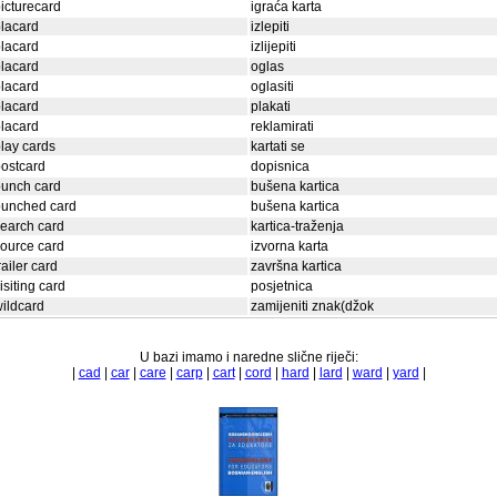
icturecard
igraća karta
lacard
izlepiti
lacard
izlijepiti
lacard
oglas
lacard
oglasiti
lacard
plakati
lacard
reklamirati
lay cards
kartati se
ostcard
dopisnica
punch card
bušena kartica
punched card
bušena kartica
earch card
kartica-traženja
ource card
izvorna karta
railer card
završna kartica
isiting card
posjetnica
ildcard
zamijeniti znak(džok
U bazi imamo i naredne slične riječi:
|
cad
|
car
|
care
|
carp
|
cart
|
cord
|
hard
|
lard
|
ward
|
yard
|