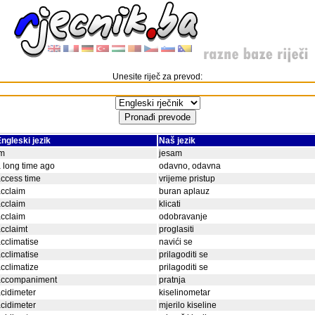
Unesite riječ za prevod:
ngleski jezik
Naš jezik
im
jesam
 long time ago
odavno, odavna
ccess time
vrijeme pristup
cclaim
buran aplauz
cclaim
klicati
cclaim
odobravanje
cclaimt
proglasiti
cclimatise
navići se
cclimatise
prilagoditi se
cclimatize
prilagoditi se
accompaniment
pratnja
cidimeter
kiselinometar
cidimeter
mjerilo kiseline