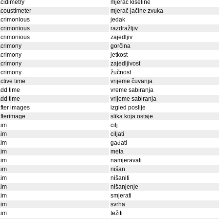
cidimetry
mjerač kiseline
coustimeter
mjerač jačine zvuka
acrimonious
jedak
acrimonious
razdražljiv
acrimonious
zajedljiv
acrimony
gorčina
acrimony
jetkost
acrimony
zajedljivost
acrimony
žučnost
ctive time
vrijeme čuvanja
dd time
vreme sabiranja
dd time
vrijeme sabiranja
fter images
izgled poslije
fterimage
slika koja ostaje
aim
cilj
aim
ciljati
aim
gađati
aim
meta
aim
namjeravati
aim
nišan
aim
nišaniti
aim
nišanjenje
aim
smjerati
aim
svrha
aim
težiti