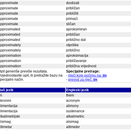
approximate
dostizati
approximate
približan
approximate
približiti
approximate
primaći
approximate
sličan
approximated
aproksimiran
approximated
približan
approximated
približno dat
pproximately
otprilike
pproximately
približno
pproximation
aproksimacija
pproximation
približavanje
pproximation
približna vrijednost
pit generiše previše rezultata.
Specijalne pretrage:
ojednostavite upit, ili pretražite bazu na
-
riječi koje počinju na:
im
pecijalni način.
-
prevod za riječ:
im
aš jezik
Engleski jezik
im
them
akronim
acronym
limentacija
alimony
limentacija
sustenance
lkalimetrijski
alkalimetric
alsimag
alsimag
ltimetar
altimeter