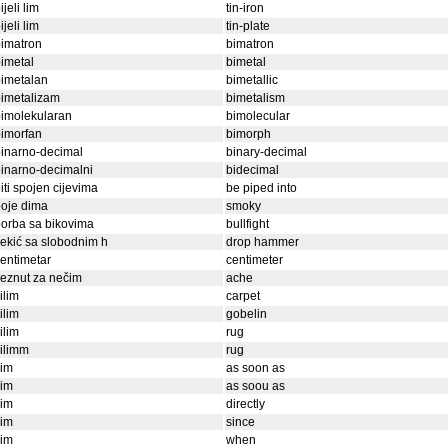
ijeli lim
tin-iron
ijeli lim
tin-plate
imatron
bimatron
imetal
bimetal
imetalan
bimetallic
imetalizam
bimetalism
imolekularan
bimolecular
imorfan
bimorph
inarno-decimal
binary-decimal
inarno-decimalni
bidecimal
iti spojen cijevima
be piped into
oje dima
smoky
orba sa bikovima
bullfight
ekić sa slobodnim h
drop hammer
entimetar
centimeter
eznut za nečim
ache
ilim
carpet
ilim
gobelin
ilim
rug
ilimm
rug
čim
as soon as
čim
as soou as
čim
directly
čim
since
čim
when