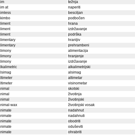
aim
težnja
im at
naperiti
imless
besciljan
akimbo
podbočen
liment
hrana
liment
izdržavanje
liment
podrška
limentary
hranljiv
limentary
prehrambeni
alimony
alimentacija
alimony
hranjenje
alimony
izdržavanje
lkalimetric
alkalimetrijski
alsimag
alsimag
ltimeter
altimetar
ltimeter
visinometar
animal
skotski
animal
životinja
animal
životinjski
animal-wax
životinjski vosak
animate
nadahnut
animate
nadahnuti
animate
obodriti
animate
oduševiti
animate
ohrabriti