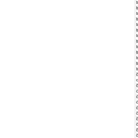
b
b
b
b
b
b
b
b
b
b
b
b
b
č
c
č
ć
ć
ć
ć