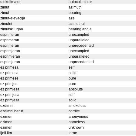
utokolimator
autocollimator
zimut
azimuth
zimut
bearing
zimut-elevacija
azel
zimutni
azimuthal
zimutski ugao
bearing angle
besprimeran
unexampled
besprimeran
unparalleled
besprimeran
unprecedented
esprimjeran
unexampled
esprimjeran
unparalleled
esprimjeran
unprecedented
bez primesa
self
bez primesa
solid
bez primese
pure
ez primjes
pure
ez primjesa
absolute
ez primjesa
self
ez primjesa
solid
bezdimni
smokeless
ezdimni barut
cordite
bezimen
anonymous
bezimen
nameless
bezimen
unknown
ijeli lim
terne