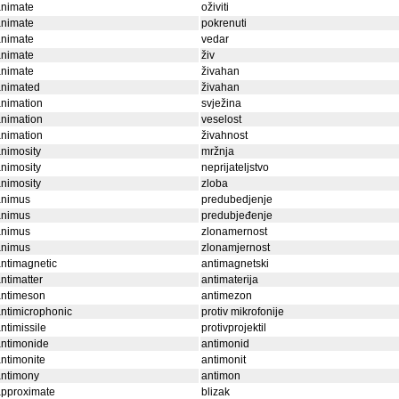
animate
oživiti
animate
pokrenuti
animate
vedar
animate
živ
animate
živahan
animated
živahan
nimation
svježina
nimation
veselost
nimation
živahnost
nimosity
mržnja
nimosity
neprijateljstvo
nimosity
zloba
animus
predubedjenje
animus
predubjeđenje
animus
zlonamernost
animus
zlonamjernost
ntimagnetic
antimagnetski
ntimatter
antimaterija
antimeson
antimezon
ntimicrophonic
protiv mikrofonije
ntimissile
protivprojektil
antimonide
antimonid
ntimonite
antimonit
antimony
antimon
approximate
blizak