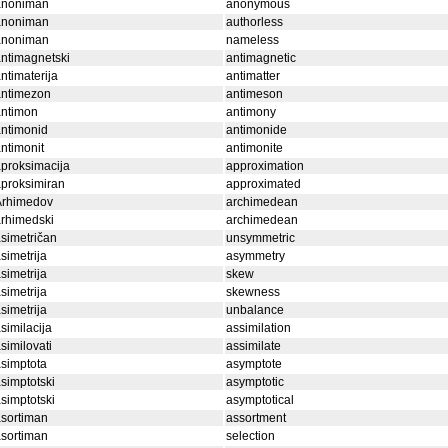
anoniman
anonymous
anoniman
authorless
anoniman
nameless
ntimagnetski
antimagnetic
ntimaterija
antimatter
antimezon
antimeson
antimon
antimony
ntimonid
antimonide
ntimonit
antimonite
proksimacija
approximation
proksimiran
approximated
Arhimedov
archimedean
rhimedski
archimedean
simetričan
unsymmetric
simetrija
asymmetry
simetrija
skew
simetrija
skewness
simetrija
unbalance
similacija
assimilation
similovati
assimilate
simptota
asymptote
simptotski
asymptotic
simptotski
asymptotical
sortiman
assortment
sortiman
selection