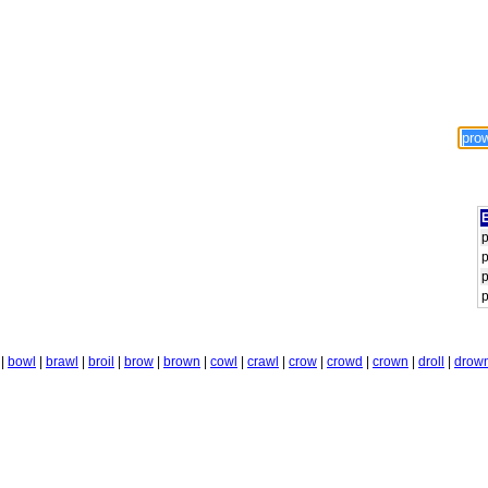
E
p
p
p
p
|
bowl
|
brawl
|
broil
|
brow
|
brown
|
cowl
|
crawl
|
crow
|
crowd
|
crown
|
droll
|
drow