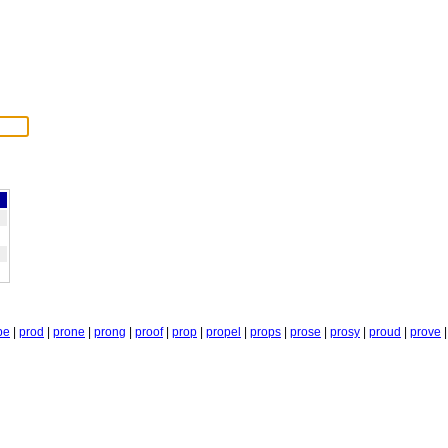
be
|
prod
|
prone
|
prong
|
proof
|
prop
|
propel
|
props
|
prose
|
prosy
|
proud
|
prove
|