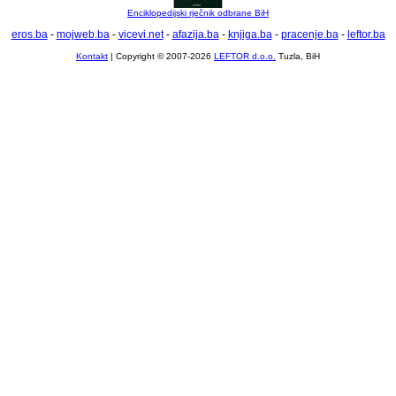
Enciklopedijski rječnik odbrane BiH
eros.ba
-
mojweb.ba
-
vicevi.net
-
afazija.ba
-
knjiga.ba
-
pracenje.ba
-
leftor.ba
Kontakt
| Copyright © 2007-2026
LEFTOR d.o.o.
Tuzla, BiH