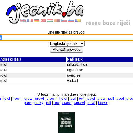
Unesite riječ za prevod:
ngleski jezik
Naš jezik
rowl
prikradati se
rowl
ugurati se
rowl
uvući se
rowl
vrebati
U bazi imamo i naredne slične riječi:
n
|
fowl
|
frown
|
grow
|
growl
|
grown
|
howl
|
jowl
|
owl
|
pawl
|
plow
|
poll
|
pool
|
pro
prow
|
proxy
|
roll
|
row
|
scowl
|
sprawl
|
trawl
|
trowel
|