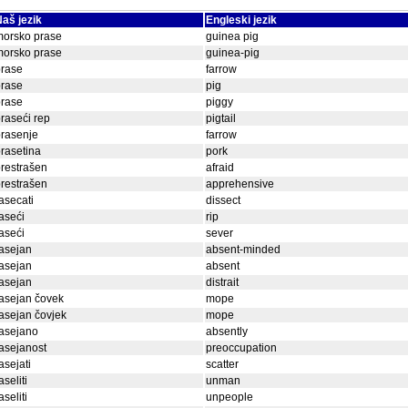
aš jezik
Engleski jezik
morsko prase
guinea pig
morsko prase
guinea-pig
prase
farrow
prase
pig
prase
piggy
raseći rep
pigtail
rasenje
farrow
rasetina
pork
restrašen
afraid
restrašen
apprehensive
asecati
dissect
aseći
rip
aseći
sever
asejan
absent-minded
asejan
absent
asejan
distrait
asejan čovek
mope
asejan čovjek
mope
asejano
absently
asejanost
preoccupation
asejati
scatter
aseliti
unman
aseliti
unpeople