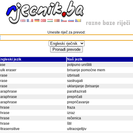
Unesite riječ za prevod:
ngleski jezik
Naš jezik
ase
potpuno uništiti
ulk eraser
brisanje pomoćne mem
erase
izbrisati
erase
sastrugati
erase
uklanjanje (brisanje
paraphrase
parafrazirati
paraphrase
prepričati
paraphrase
prepričavanje
phrase
fraza
phrase
izraz
phrase
rečenica
phrase
štil
ltrasensitive
ultraosjetljiv