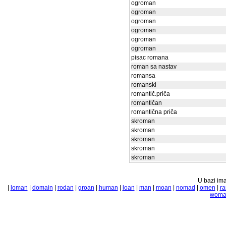
ogroman
ogroman
ogroman
ogroman
ogroman
ogroman
pisac romana
roman sa nastav
romansa
romanski
romantič.priča
romantičan
romantična priča
skroman
skroman
skroman
skroman
skroman
U bazi ima
|
loman
|
domain
|
rodan
|
groan
|
human
|
loan
|
man
|
moan
|
nomad
|
omen
|
ra
woma