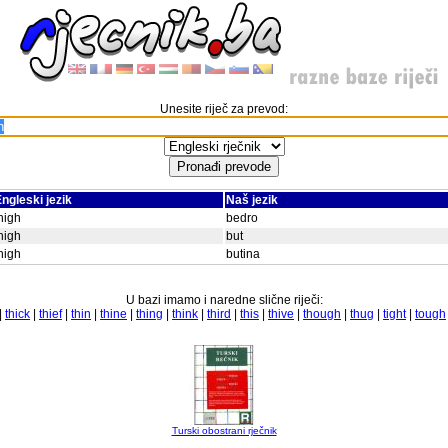
Unesite riječ za prevod:
ngleski jezik
Naš jezik
high
bedro
high
but
high
butina
U bazi imamo i naredne slične riječi:
|
thick
|
thief
|
thin
|
thine
|
thing
|
think
|
third
|
this
|
thive
|
though
|
thug
|
tight
|
tough
Turski obostrani rječnik