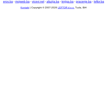
eros.ba
-
mojweb.ba
-
vicevi.net
-
afazija.ba
-
knjiga.ba
-
pracenje.ba
-
leftor.ba
Kontakt
| Copyright © 2007-2026
LEFTOR d.o.o.
Tuzla, BiH