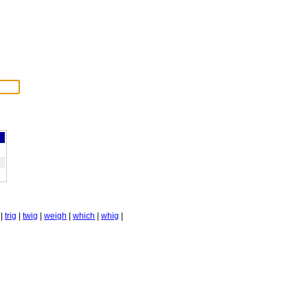
|
trig
|
twig
|
weigh
|
which
|
whig
|