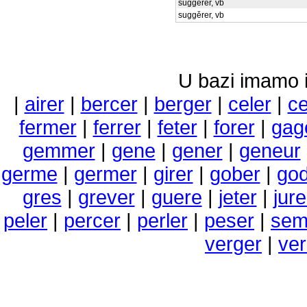
suggěrer, vb
suggěrer, vb
U bazi imamo i 
|
airer
|
bercer
|
berger
|
celer
|
ce
fermer
|
ferrer
|
feter
|
forer
|
gag
gemmer
|
gene
|
gener
|
geneur
germe
|
germer
|
girer
|
gober
|
god
gres
|
grever
|
guere
|
jeter
|
jure
peler
|
percer
|
perler
|
peser
|
sem
verger
|
ver