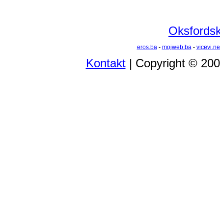
Oksfordski
eros.ba
-
mojweb.ba
-
vicevi.ne
Kontakt
| Copyright © 20