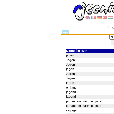
Unes
Njemački jezik
jagen
Jagen
Jagen
jagen
Jagen
Jagen
jagen
einjagen
jagend
jagend
jemandem Furcht einjagen
jemandem Furcht einjagen
verjagen