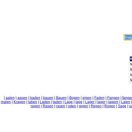
N
|
aalen
|
aasen
|
baden
|
bauen
|
Bauen
|
Bogen
|
eigen
|
Faden
|
Fangen
|
fange
malen
|
Kragen
|
laben
|
Laden
|
laden
|
Lage
|
lage
|
Lager
|
lager
|
lagern
|
Laien
ragen
|
Rasen
|
rasen
|
raten
|
regen
|
Regen
|
Rogen
|
Sage
|
s