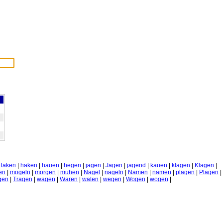
Haken
|
haken
|
hauen
|
hegen
|
jagen
|
Jagen
|
jagend
|
kauen
|
klagen
|
Klagen
|
en
|
mogeln
|
morgen
|
muhen
|
Nagel
|
nageln
|
Namen
|
namen
|
plagen
|
Plagen
|
gen
|
Tragen
|
wagen
|
Waren
|
waten
|
wegen
|
Wogen
|
wogen
|