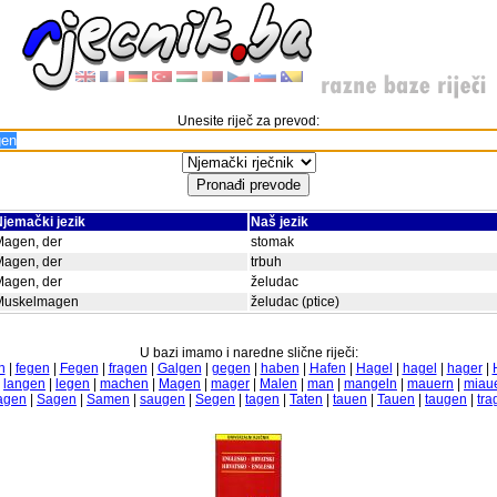
Unesite riječ za prevod:
jemački jezik
Naš jezik
Magen, der
stomak
Magen, der
trbuh
Magen, der
želudac
Muskelmagen
želudac (ptice)
U bazi imamo i naredne slične riječi:
n
|
fegen
|
Fegen
|
fragen
|
Galgen
|
gegen
|
haben
|
Hafen
|
Hagel
|
hagel
|
hager
|
|
langen
|
legen
|
machen
|
Magen
|
mager
|
Malen
|
man
|
mangeln
|
mauern
|
miau
agen
|
Sagen
|
Samen
|
saugen
|
Segen
|
tagen
|
Taten
|
tauen
|
Tauen
|
taugen
|
tra