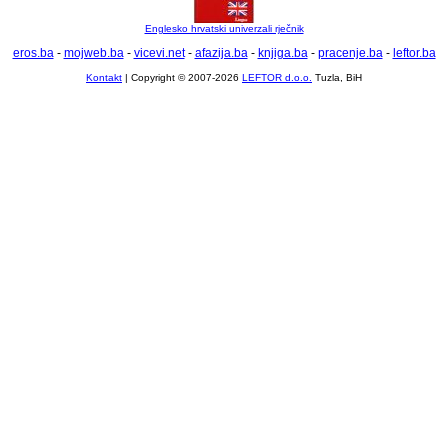
Englesko hrvatski univerzali rječnik
eros.ba
-
mojweb.ba
-
vicevi.net
-
afazija.ba
-
knjiga.ba
-
pracenje.ba
-
leftor.ba
Kontakt
| Copyright © 2007-2026
LEFTOR d.o.o.
Tuzla, BiH