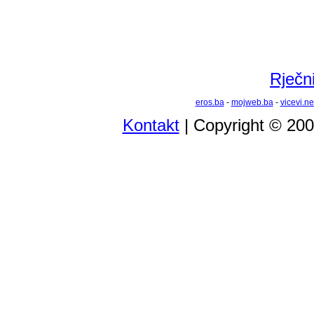
Rječni
eros.ba
-
mojweb.ba
-
vicevi.ne
Kontakt
| Copyright © 20