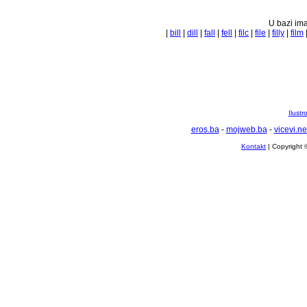
U bazi ima
|
bill
|
dill
|
fall
|
fell
|
filc
|
file
|
filly
|
film
Ilustr
eros.ba
-
mojweb.ba
-
vicevi.ne
Kontakt
| Copyright