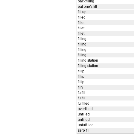
backfilling
eat one's fill
fill up
filled
fillet
fillet
fillet
filling
filling
filling
filling
filling station
filling station
fillip
fillip
fillip
filly
fulfill
fulfill
fulfilled
overfilled
unfilled
unfilled
unfulfilled
zero fill