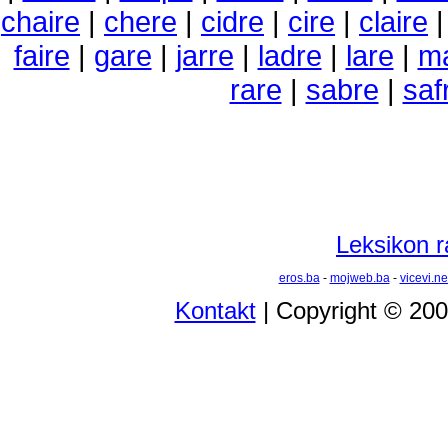
chaire
|
chere
|
cidre
|
cire
|
claire
faire
|
gare
|
jarre
|
ladre
|
lare
|
ma
rare
|
sabre
|
saf
Leksikon r
eros.ba
-
mojweb.ba
-
vicevi.ne
Kontakt
| Copyright © 20