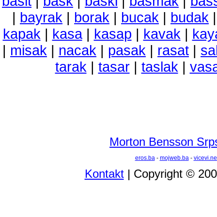
basit
|
bask
|
baski
|
basmak
|
bas
|
bayrak
|
borak
|
bucak
|
budak
kapak
|
kasa
|
kasap
|
kavak
|
kay
|
misak
|
nacak
|
pasak
|
rasat
|
sa
tarak
|
tasar
|
taslak
|
vasa
Morton Bensson Srps
eros.ba
-
mojweb.ba
-
vicevi.ne
Kontakt
| Copyright © 20