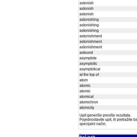
astonish
astonish
astonish
astonishing
astonishing
astonishing
astonishment
astonishment
astonishment
astound
asymptote
asymptotic
asymptotical
at the top of
atom
atomic
atomic
atomical
atomichron
atomicity
Upit generiše previše rezultata.
Pojednostavite upit, ili pretražite 
specijalni način.