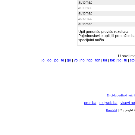
automat
automat
automat
automat
automat
Upit generiše previše rezultata.
Pojednostavite upit, ili pretražite 
specijalni način.
U bazi ima
|
o
|
do
|
po
|
te
|
go
|
vo
|
no
|
top
|
ton
|
tor
|
tok
|
tlo
|
tu
|
sto
Enciklopedijski rječ
eros.ba
-
mojweb.ba
-
vicevi.ne
Kontakt
| Copyright