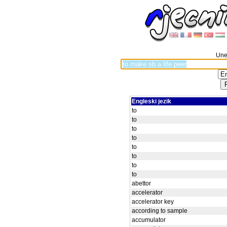
Unes
Engleski jezik
to
to
to
to
to
to
to
to
abettor
accelerator
accelerator key
according to sample
accumulator