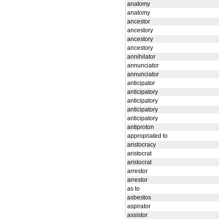
anatomy
anatomy
ancestor
ancestory
ancestory
ancestory
annihilator
annunciator
annunciator
anticipator
anticipatory
anticipatory
anticipatory
anticipatory
antiproton
appropriated to
aristocracy
aristocrat
aristocrat
arrestor
arrestor
as to
asbestos
aspirator
assistor