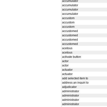
accumulator
accumulator
accumulator
accumulator
accustom
accustom
accustom
accustomed
accustomed
accustomed
accustomed
acetous
acetous
activate button
actor
actor
actuator
actuator
add selected item to
address an inquiri to
adjudicator
administrator
administrator
administrator
administrator