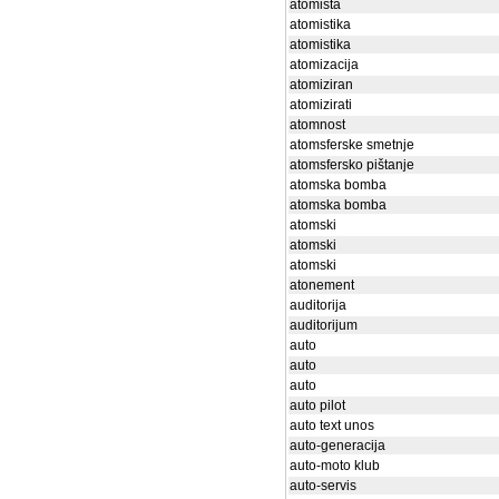
atomista
atomistika
atomistika
atomizacija
atomiziran
atomizirati
atomnost
atomsferske smetnje
atomsfersko pištanje
atomska bomba
atomska bomba
atomski
atomski
atomski
atonement
auditorija
auditorijum
auto
auto
auto
auto pilot
auto text unos
auto-generacija
auto-moto klub
auto-servis