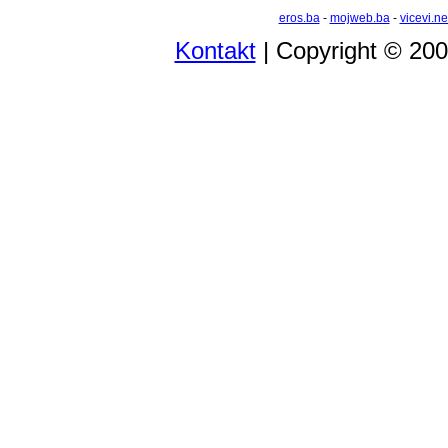
eros.ba
-
mojweb.ba
-
vicevi.ne
Kontakt
| Copyright © 20