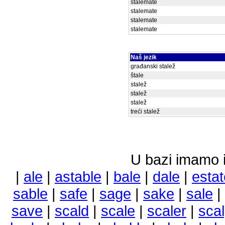
stalemate
stalemate
stalemate
stalemate
Naš jezik
građanski stalež
štale
stalež
stalež
stalež
treći stalež
U bazi imamo i 
|
ale
|
astable
|
bale
|
dale
|
estat
sable
|
safe
|
sage
|
sake
|
sale
|
save
|
scald
|
scale
|
scaler
|
sca