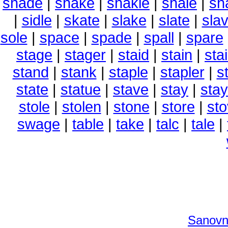
shade
|
shake
|
shakle
|
shale
|
sha
|
sidle
|
skate
|
slake
|
slate
|
sla
sole
|
space
|
spade
|
spall
|
spare
stage
|
stager
|
staid
|
stain
|
stai
stand
|
stank
|
staple
|
stapler
|
s
state
|
statue
|
stave
|
stay
|
sta
stole
|
stolen
|
stone
|
store
|
st
swage
|
table
|
take
|
talc
|
tale
|
Sanovni